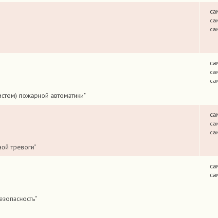
са
са
са
са
са
са
истем) пожарной автоматики"
са
са
са
ой тревоги"
са
са
езопасность"