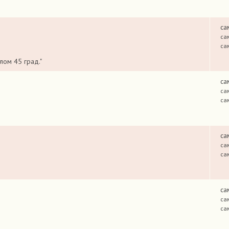
са
са
са
лом 45 град."
са
са
са
са
са
са
са
са
са