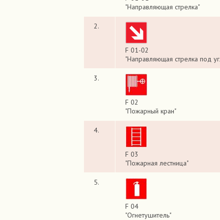
"Направляющая стрелка"
2.
F 01-02
"Направляющая стрелка под уг
3.
F 02
"Пожарный кран"
4.
F 03
"Пожарная лестница"
5.
F 04
"Огнетушитель"