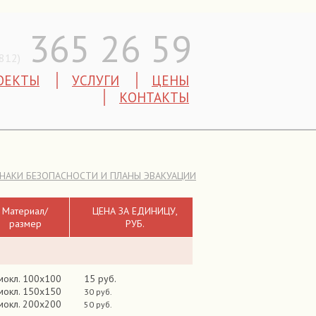
365 26 59
(812)
ОЕКТЫ
УСЛУГИ
ЦЕНЫ
КОНТАКТЫ
НАКИ БЕЗОПАСНОСТИ И ПЛАНЫ ЭВАКУАЦИИ
Материал/
ЦЕНА ЗА ЕДИНИЦУ,
размер
РУБ.
мокл. 100х100
15 руб.
мокл. 150х150
30 руб.
мокл. 200х200
50 руб.