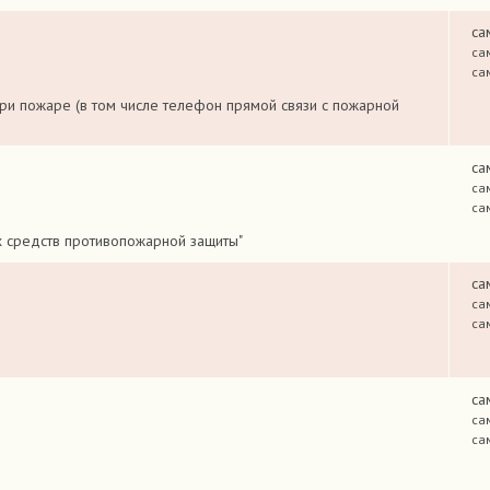
са
са
са
ри пожаре (в том числе телефон прямой связи с пожарной
са
са
са
х средств противопожарной защиты"
са
са
са
са
са
са