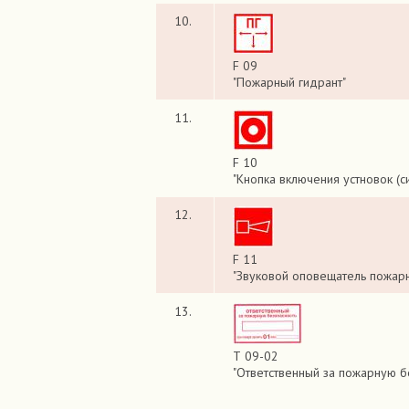
10.
F 09
"Пожарный гидрант"
11.
F 10
"Кнопка включения устновок (с
12.
F 11
"Звуковой оповещатель пожарн
13.
Т 09-02
"Ответственный за пожарную б